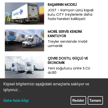
BAŞARININ MODELI
JOST – Kamyon üstü kapalı
kutu CITY treylerlerle daha
fazla hareket kalibiyeti
MOBIL SERVIS KENDINI
KANITLIYOR
Treyler servisinde mobil
uzmanlık
ÇEVRE DOSTU, GÜÇLÜ VE
EKONOMİK
Yeni soğutucu ünite S.CU
dc90
Kişisel bilgilerinizi aşağıdaki amaçlarla saklıyor ve
HAFIF TASARIM AVANTAJ
işliyoruz:
.
SAĞLIYOR
e-çekiciler için ilave taşıma
kapasitesi
Daha fazla bilgi
Reddet
Tamam