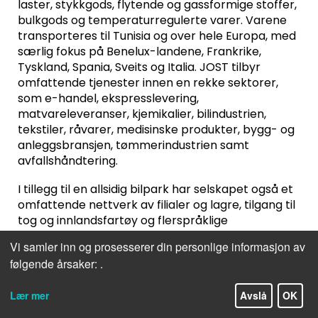
laster, stykkgods, flytende og gassformige stoffer,
bulkgods og temperaturregulerte varer. Varene
transporteres til Tunisia og over hele Europa, med
særlig fokus på Benelux-landene, Frankrike,
Tyskland, Spania, Sveits og Italia. JOST tilbyr
omfattende tjenester innen en rekke sektorer,
som e-handel, ekspresslevering,
matvareleveranser, kjemikalier, bilindustrien,
tekstiler, råvarer, medisinske produkter, bygg- og
anleggsbransjen, tømmerindustrien samt
avfallshåndtering.
I tillegg til en allsidig bilpark har selskapet også et
omfattende nettverk av filialer og lagre, tilgang til
tog og innlandsfartøy og flerspråklige
medarbeidere over hele Europa. Et eget IT-team
Vi samler inn og prosesserer din personlige informasjon av
skreddersyr også logistikkløsningene til de enkelte
følgende årsaker:
.
forretningsforbindelsene.
Detaljhandel og distribusjon er også et viktig
Lær mer
Avslå
OK
arbeidsområde: Med over 4500 leveranser per