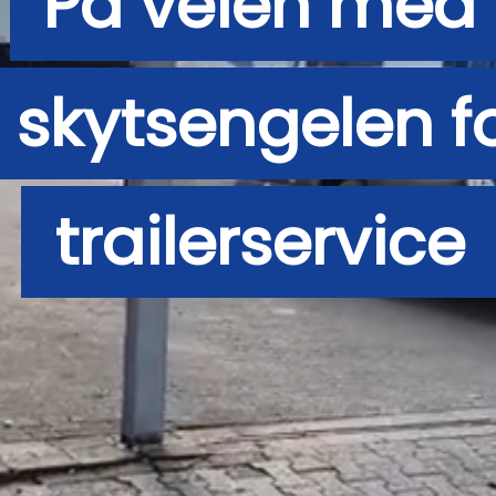
På veien med
skytsengelen f
trailerservice