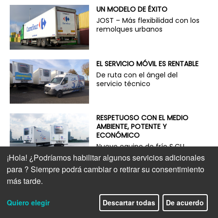
UN MODELO DE ÉXITO
JOST – Más flexibilidad con los
remolques urbanos
EL SERVICIO MÓVIL ES RENTABLE
De ruta con el ángel del
servicio técnico
RESPETUOSO CON EL MEDIO
AMBIENTE, POTENTE Y
ECONÓMICO
Nuevo equipo de frío S.CU
dc90
¡Hola! ¿Podríamos habilitar algunos servicios adicionales
para
? Siempre podrá cambiar o retirar su consentimiento
LA LIGEREZA ES RENTABLE
más tarde.
Más carga útil para camiones
eléctricos
Quiero elegir
Descartar todas
De acuerdo